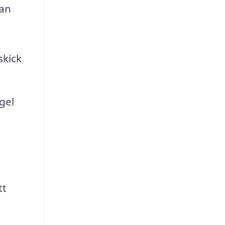
kan
skick
gel
tt