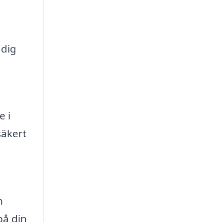
 dig
e i
säkert
h
på din