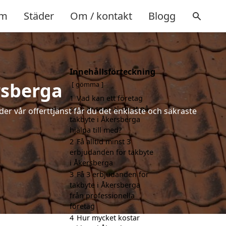
m
Städer
Om / kontakt
Blogg
Innehållsförteckning
rsberga
gömma
1
Vad kan ett företag
som är specialiserat på
der vår offerttjänst får du det enklaste och säkraste
takbyte i Åkersberga
hjälpa till med?
2
Få alltid minst 3
erbjudanden för takbyte
i Åkersberga
3
Få 3 erbjudanden för
takbyte i Åkersberga
från professionella
företag
4
Hur mycket kostar