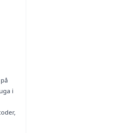
 på
uga i
toder,