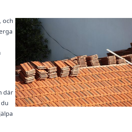
, och
berga
a
m där
t du
jälpa