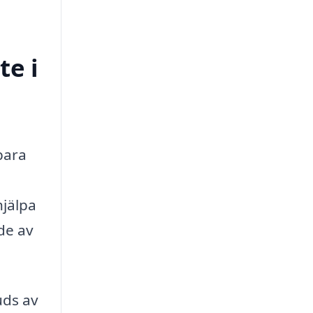
te i
 bara
hjälpa
de av
uds av