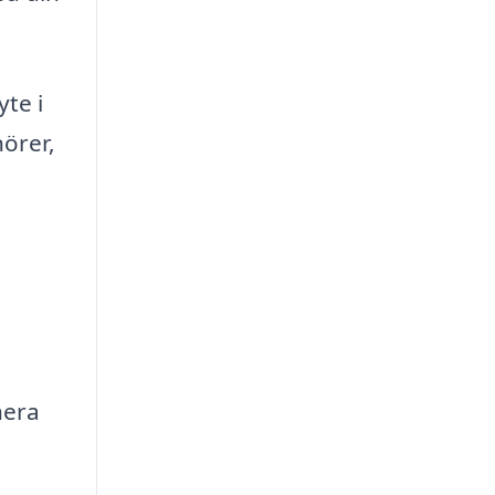
te i
nörer,
n
nera