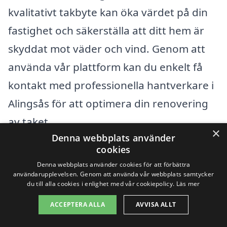
kvalitativt takbyte kan öka värdet på din
fastighet och säkerställa att ditt hem är
skyddat mot väder och vind. Genom att
använda vår plattform kan du enkelt få
kontakt med professionella hantverkare i
Alingsås för att optimera din renovering
av taket.
×
Denna webbplats använder
cookies
Få 3 erbjudanden, gratis och utan
Denna webbplats använder cookies för att förbättra
förpliktelser
användarupplevelsen. Genom att använda vår webbplats samtycker
du till alla cookies i enlighet med vår cookiepolicy.
Läs mer
ACCEPTERA ALLA
AVVISA ALLT