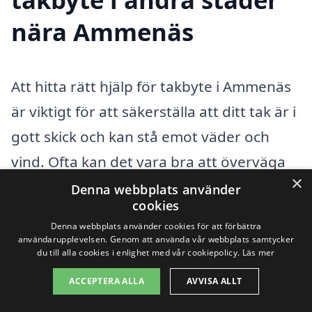
nära Ammenäs
Att hitta rätt hjälp för takbyte i Ammenäs
är viktigt för att säkerställa att ditt tak är i
gott skick och kan stå emot väder och
vind. Ofta kan det vara bra att överväga
×
lösningar även i närliggande områden.
Denna webbplats använder
cookies
Genom att söka efter företag i städer som
Denna webbplats använder cookies för att förbättra
ligger nära Ammenäs kan du få fler
användarupplevelsen. Genom att använda vår webbplats samtycker
du till alla cookies i enlighet med vår cookiepolicy.
Läs mer
alternativ och möjlighet till
ACCEPTERA ALLA
AVVISA ALLT
konkurrerande priser. Här är några städer
att överväga när du letar efter takbyte: