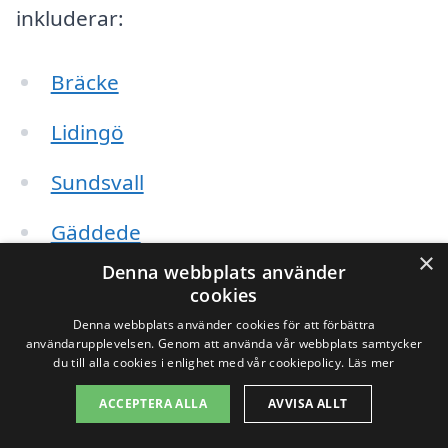
inkluderar:
Bräcke
Lidingö
Sundsvall
Gäddede
×
Denna webbplats använder
Kraftkällan
cookies
Denna webbplats använder cookies för att förbättra
Timrå
användarupplevelsen. Genom att använda vår webbplats samtycker
du till alla cookies i enlighet med vår cookiepolicy.
Läs mer
Hammarstrand
ACCEPTERA ALLA
AVVISA ALLT
Alby