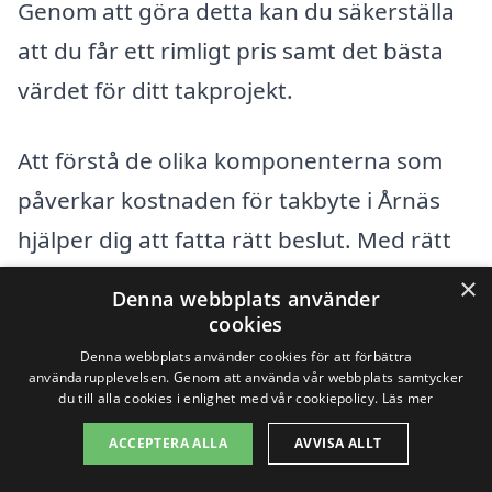
Genom att göra detta kan du säkerställa
att du får ett rimligt pris samt det bästa
värdet för ditt takprojekt.
Att förstå de olika komponenterna som
påverkar kostnaden för takbyte i Årnäs
hjälper dig att fatta rätt beslut. Med rätt
information kan du hitta det företag och
×
Denna webbplats använder
den lösning som bäst möter dina behov
cookies
och budget.
Denna webbplats använder cookies för att förbättra
användarupplevelsen. Genom att använda vår webbplats samtycker
du till alla cookies i enlighet med vår cookiepolicy.
Läs mer
Få 3 erbjudanden, gratis och utan
ACCEPTERA ALLA
AVVISA ALLT
förpliktelser