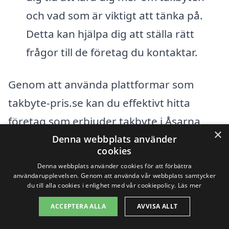
och vad som är viktigt att tänka på.
Detta kan hjälpa dig att ställa rätt
frågor till de företag du kontaktar.
Genom att använda plattformar som
takbyte-pris.se kan du effektivt hitta
företag som erbjuder takbyte i Åsarna
×
och i de omgivande städerna. I det stora
Denna webbplats använder
cookies
hela är det viktigt att du tar dig tid att
Denna webbplats använder cookies för att förbättra
göra en noggrann undersökning, så att
användarupplevelsen. Genom att använda vår webbplats samtycker
du till alla cookies i enlighet med vår cookiepolicy.
Läs mer
du kan känna dig trygg med ditt val av
ACCEPTERA ALLA
AVVISA ALLT
takläggare.