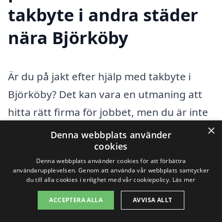
takbyte i andra städer
nära Björköby
Är du på jakt efter hjälp med takbyte i
Björköby? Det kan vara en utmaning att
hitta rätt firma för jobbet, men du är inte
×
ensam. Många husägare står inför
Denna webbplats använder
cookies
samma dilemma och söker professionell
Denna webbplats använder cookies för att förbättra
hjälp för att säkerställa att taket
användarupplevelsen. Genom att använda vår webbplats samtycker
du till alla cookies i enlighet med vår cookiepolicy.
Läs mer
installeras korrekt och hållbart. Att byta
tak är en stor investering, så det är viktigt
ACCEPTERA ALLA
AVVISA ALLT
att välja ett pålitligt företag som kan