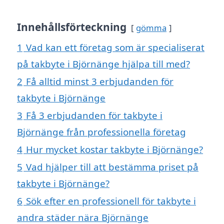
Innehållsförteckning
gömma
1
Vad kan ett företag som är specialiserat
på takbyte i Björnänge hjälpa till med?
2
Få alltid minst 3 erbjudanden för
takbyte i Björnänge
3
Få 3 erbjudanden för takbyte i
Björnänge från professionella företag
4
Hur mycket kostar takbyte i Björnänge?
5
Vad hjälper till att bestämma priset på
takbyte i Björnänge?
6
Sök efter en professionell för takbyte i
andra städer nära Björnänge