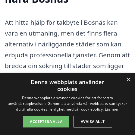
Att hitta hjälp för takbyte i Bosnäs kan
vara en utmaning, men det finns flera
alternativ i närliggande städer som kan
erbjuda professionella tjänster. Genom att
bredda din sökning till städer som ligger
nära Bosnäs kan du förhoppningsvis hitta
×
Denna webbplats använder
det bästa möjliga erbjudandet. Här är
cookies
några städer där du kan söka efter
Denna webbplats använder cookies för att förbättra
användarupplevelsen. Genom att använda vår webbplats samtycker
takbyte:
du till alla cookies i enlighet med vår cookiepolicy.
Läs mer
ACCEPTERA ALLA
AVVISA ALLT
Borås