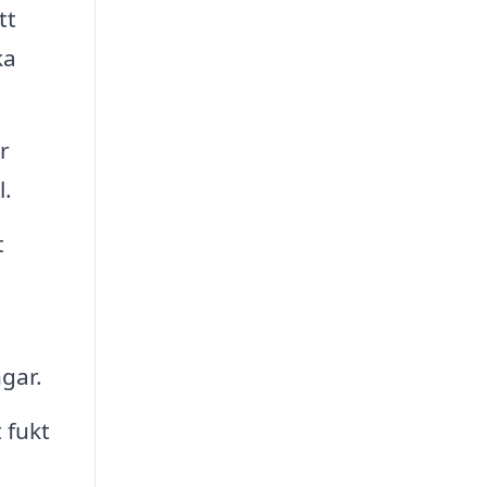
tt
ka
r
l.
t
gar.
 fukt
.