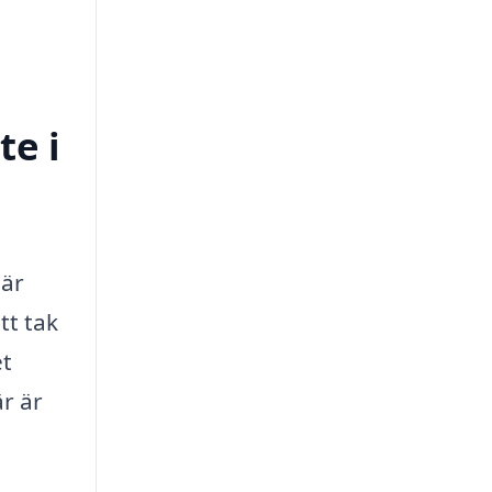
te i
 är
tt tak
et
är är