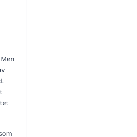
. Men
av
d.
t
tet
d som