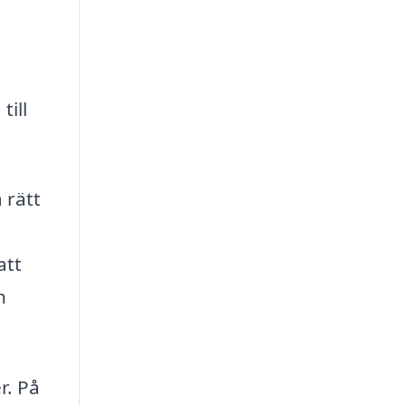
till
 rätt
att
n
r. På