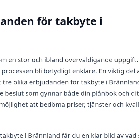
danden för takbyte i
som en stor och ibland överväldigande uppgift
rocessen bli betydligt enklare. En viktig del 
t tre olika erbjudanden för takbyte i Brännlan
de beslut som gynnar både din plånbok och dit
möjlighet att bedöma priser, tjänster och kvali
takbyte i Brännland får du en klar bild av va