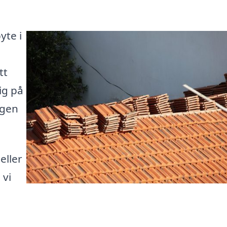
yte i
tt
ig på
ngen
eller
 vi