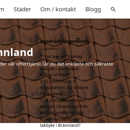
m
Städer
Om / kontakt
Blogg
Innehållsförteckning
ännland
gömma
1
Vad kan ett företag
som är specialiserat på
der vår offerttjänst får du det enklaste och säkraste
takbyte i Brännland
hjälpa till med?
2
Få alltid minst 3
erbjudanden för takbyte
i Brännland
3
Få 3 erbjudanden för
takbyte i Brännland från
professionella företag
4
Hur mycket kostar
takbyte i Brännland?