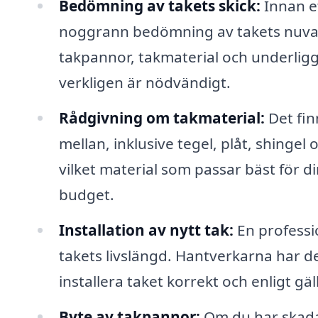
Bedömning av takets skick:
Innan et
noggrann bedömning av takets nuvara
takpannor, takmaterial och underligg
verkligen är nödvändigt.
Rådgivning om takmaterial:
Det fin
mellan, inklusive tegel, plåt, shingel
vilket material som passar bäst för di
budget.
Installation av nytt tak:
En professio
takets livslängd. Hantverkarna har d
installera taket korrekt och enligt g
Byte av takpannor:
Om du har skada