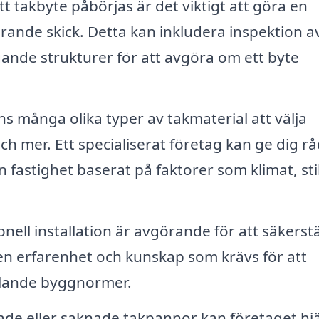
t takbyte påbörjas är det viktigt att göra en
nde skick. Detta kan inkludera inspektion a
ande strukturer för att avgöra om ett byte
ns många olika typer av takmaterial att välja
 och mer. Ett specialiserat företag kan ge dig r
n fastighet baserat på faktorer som klimat, sti
nell installation är avgörande för att säkerstä
en erfarenhet och kunskap som krävs för att
ällande byggnormer.
de eller saknade takpannor kan företaget hj