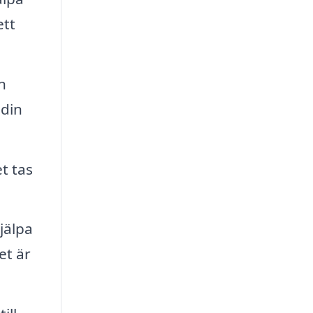
ett
n
 din
t tas
jälpa
et är