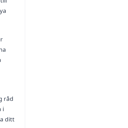
ill
nya
är
rna
a
g råd
 i
a ditt