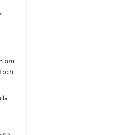
v
åd om
l och
lla
älpa