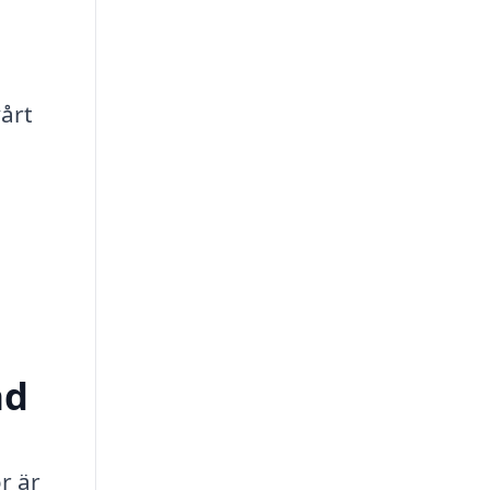
årt
ad
r är