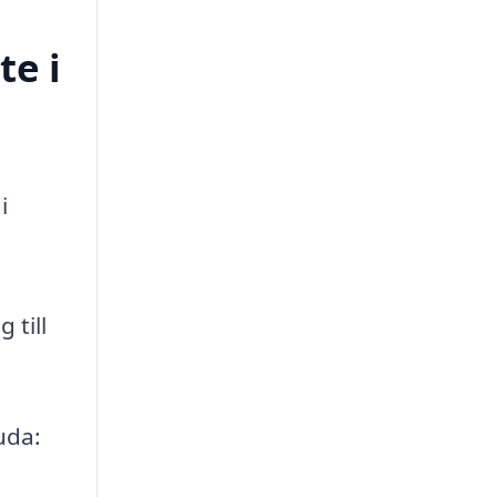
te i
i
 till
uda: