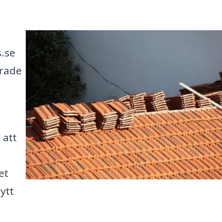
s.se
erade
 att
a
et
ytt