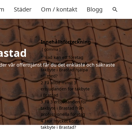
m
Städer
Om / kontakt
Blogg
Innehållsförteckning
rastad
gömma
1
Vad kan ett företag
som är specialiserat på
der vår offerttjänst får du det enklaste och säkraste
takbyte i Brastad hjälpa
till med?
2
Få alltid minst 3
erbjudanden för takbyte
i Brastad
3
Få 3 erbjudanden för
takbyte i Brastad från
professionella företag
4
Hur mycket kostar
takbyte i Brastad?