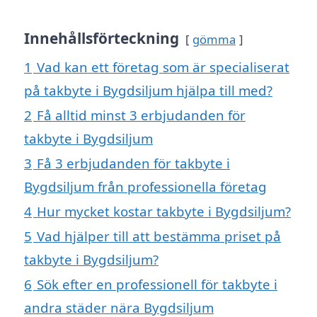
Innehållsförteckning
gömma
1
Vad kan ett företag som är specialiserat
på takbyte i Bygdsiljum hjälpa till med?
2
Få alltid minst 3 erbjudanden för
takbyte i Bygdsiljum
3
Få 3 erbjudanden för takbyte i
Bygdsiljum från professionella företag
4
Hur mycket kostar takbyte i Bygdsiljum?
5
Vad hjälper till att bestämma priset på
takbyte i Bygdsiljum?
6
Sök efter en professionell för takbyte i
andra städer nära Bygdsiljum