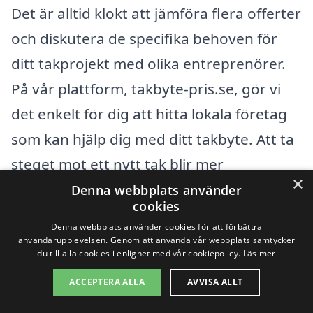
Det är alltid klokt att jämföra flera offerter
och diskutera de specifika behoven för
ditt takprojekt med olika entreprenörer.
På vår plattform, takbyte-pris.se, gör vi
det enkelt för dig att hitta lokala företag
som kan hjälp dig med ditt takbyte. Att ta
steget mot ett nytt tak blir mer
×
överkomligt när du är välinformerad och
Denna webbplats använder
cookies
har tillgång till rätt resurser.
Denna webbplats använder cookies för att förbättra
användarupplevelsen. Genom att använda vår webbplats samtycker
du till alla cookies i enlighet med vår cookiepolicy.
Läs mer
Få 3 erbjudanden, gratis och utan
ACCEPTERA ALLA
AVVISA ALLT
förpliktelser