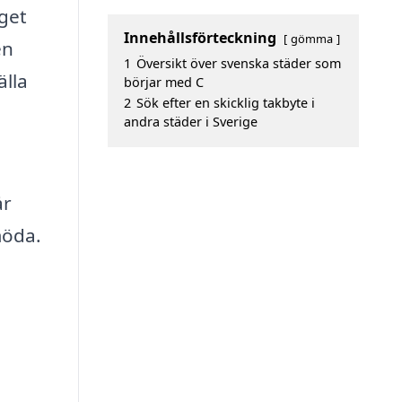
aget
Innehållsförteckning
gömma
en
1
Översikt över svenska städer som
älla
börjar med C
2
Sök efter en skicklig takbyte i
andra städer i Sverige
år
möda.