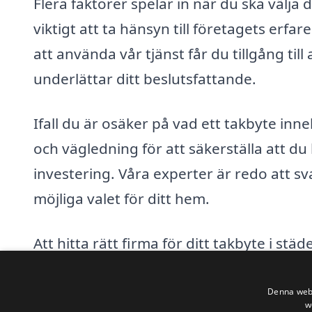
Flera faktorer spelar in när du ska välja 
viktigt att ta hänsyn till företagets erf
att använda vår tjänst får du tillgång till
underlättar ditt beslutsfattande.
Ifall du är osäker på vad ett takbyte inne
och vägledning för att säkerställa att d
investering. Våra experter är redo att sv
möjliga valet för ditt hem.
Att hitta rätt firma för ditt takbyte i stä
längre en besvärlig uppgift. Med vår pla
vara säker på att du får den bästa servicen
Denna webb
w