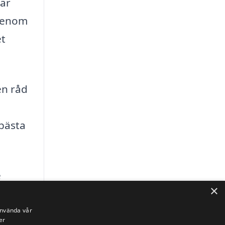
 är
 Genom
et
en råd
 bästa
e
×
 och
använda vår
er