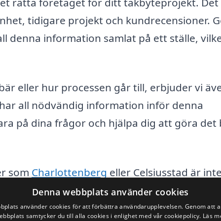
det rätta företaget för ditt takbyteprojekt. Det
arenhet, tidigare projekt och kundrecensioner.
 all denna information samlat på ett ställe, vilk
bär eller hur processen går till, erbjuder vi äv
u har all nödvändig information inför denna
ara på dina frågor och hjälpa dig att göra det
der som
Charlottenberg
eller Celsiusstad är int
ttform kan du känna dig trygg i din valprocess
Denna webbplats använder cookies
 till rätt pris.
plats använder cookies för att förbättra användarupplevelsen. Genom att 
ebbplats samtycker du till alla cookies i enlighet med vår cookiepolicy.
Läs m