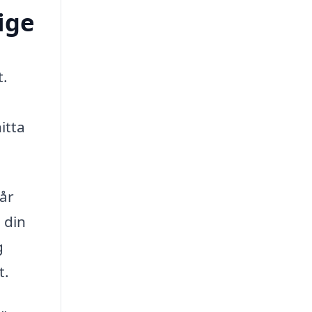
ige
t.
itta
vår
 din
g
t.