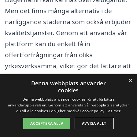
Men det finns många alternativ i de
närliggande städerna som också erbjuder
kvalitetstjänster. Genom att använda vår
plattform kan du enkelt få in
offertförfrågningar från olika
yrkesverksamma, vilket gör det lättare att
fatta ett informerat beslut.
×
Denna webbplats använder
cookies
Några av de städer där du kan hitta
Denna webbplats använder cookies för att förbättra
användarupplevelsen. Genom att använda vår webbplats samtycker
pålitliga takbyte-företag inkluderar:
du till alla cookies i enlighet med vår cookiepolicy.
Läs mer
ACCEPTERA ALLA
AVVISA ALLT
Mörbylånga