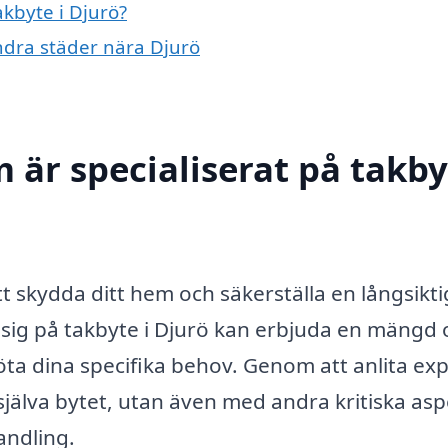
akbyte i Djurö?
andra städer nära Djurö
 är specialiserat på takby
att skydda ditt hem och säkerställa en långsikti
r sig på takbyte i Djurö kan erbjuda en mängd 
ta dina specifika behov. Genom att anlita ex
själva bytet, utan även med andra kritiska as
andling.