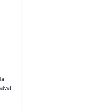
a
la
alval