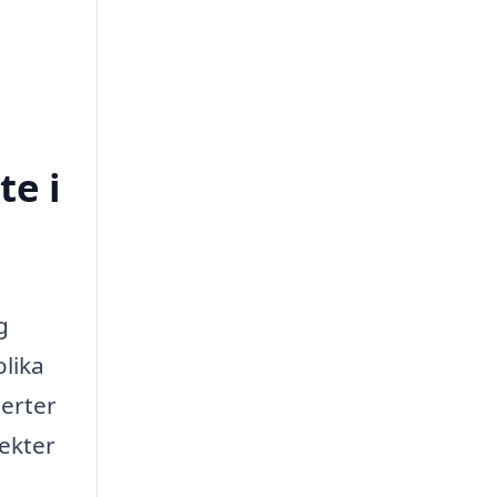
te i
g
olika
perter
pekter