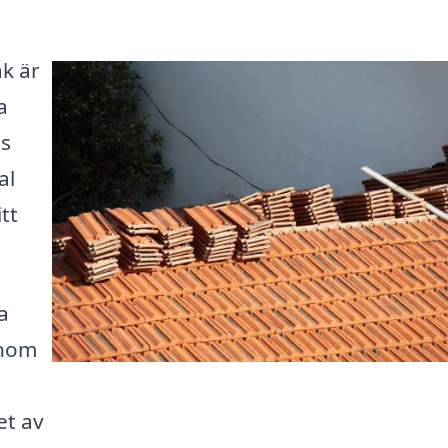
ak är
a
ss
al
tt
a
enom
et av