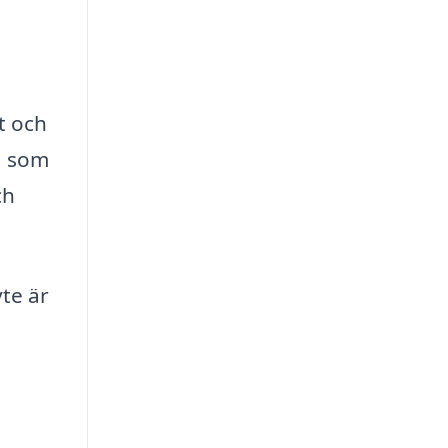
t och
ag som
ch
yte är