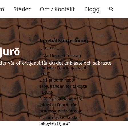
m
Städer
Om / kontakt
Blogg
Innehållsförteckning
jurö
gömma
1
Vad kan ett företag
som är specialiserat på
der vår offerttjänst får du det enklaste och säkraste
takbyte i Djurö hjälpa till
med?
2
Få alltid minst 3
erbjudanden för takbyte
i Djurö
3
Få 3 erbjudanden för
takbyte i Djurö från
professionella företag
4
Hur mycket kostar
takbyte i Djurö?