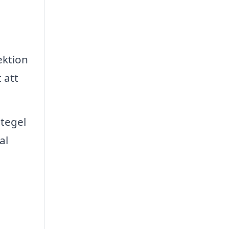
ektion
 att
 tegel
al