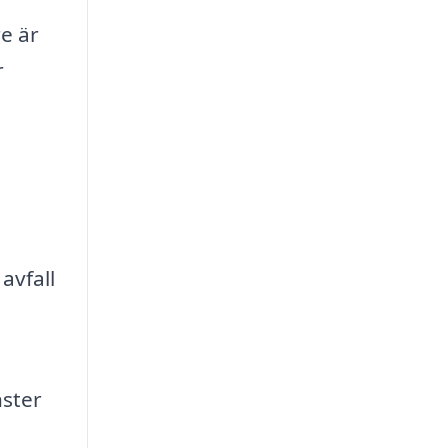
re är
r
avfall
ster