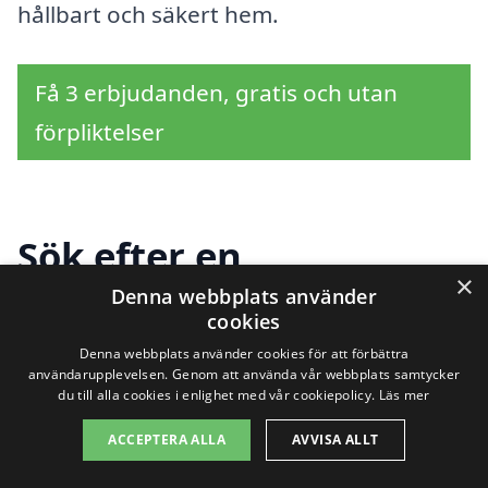
hållbart och säkert hem.
Få 3 erbjudanden, gratis och utan
förpliktelser
Sök efter en
×
professionell för
Denna webbplats använder
cookies
takbyte i andra städer
Denna webbplats använder cookies för att förbättra
användarupplevelsen. Genom att använda vår webbplats samtycker
nära Ed
du till alla cookies i enlighet med vår cookiepolicy.
Läs mer
ACCEPTERA ALLA
AVVISA ALLT