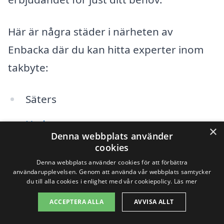
Här är några städer i närheten av
Enbacka där du kan hitta experter inom
takbyte:
Säters
Hedemora
×
Denna webbplats använder
cookies
Avesta
Denna webbplats använder cookies för att förbättra
Mora
användarupplevelsen. Genom att använda vår webbplats samtycker
du till alla cookies i enlighet med vår cookiepolicy.
Läs mer
Borlänge
ACCEPTERA ALLA
AVVISA ALLT
Falun