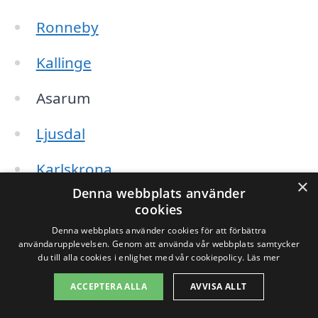
Ronneby
Kallinge
Asarum
Ljusdal
Karlskrona
×
Denna webbplats använder
Sölvesborg
cookies
Denna webbplats använder cookies för att förbättra
Bräkne-Hoby
användarupplevelsen. Genom att använda vår webbplats samtycker
du till alla cookies i enlighet med vår cookiepolicy.
Läs mer
Öljevik
ACCEPTERA ALLA
AVVISA ALLT
Växjö