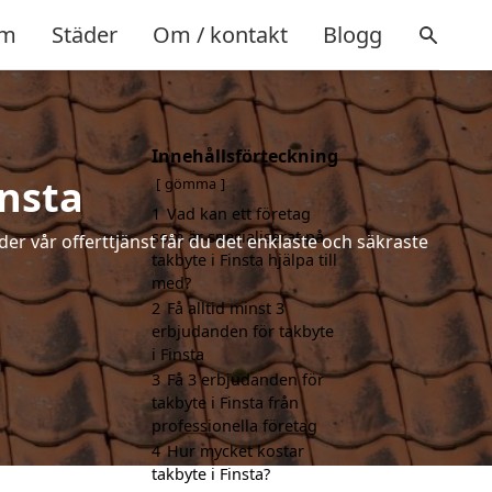
m
Städer
Om / kontakt
Blogg
Innehållsförteckning
insta
gömma
1
Vad kan ett företag
som är specialiserat på
der vår offerttjänst får du det enklaste och säkraste
takbyte i Finsta hjälpa till
med?
2
Få alltid minst 3
erbjudanden för takbyte
i Finsta
3
Få 3 erbjudanden för
takbyte i Finsta från
professionella företag
4
Hur mycket kostar
takbyte i Finsta?