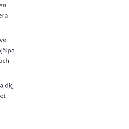
 en
era
ive
hjälpa
 och
pa dig
det