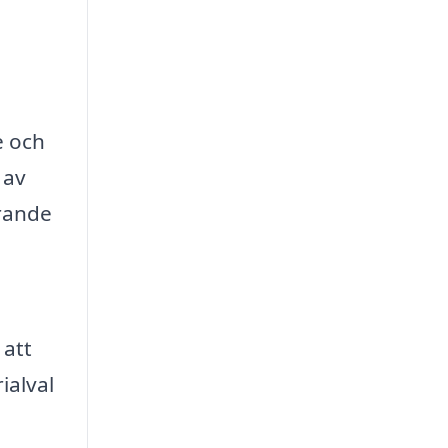
e och
 av
örande
 att
ialval