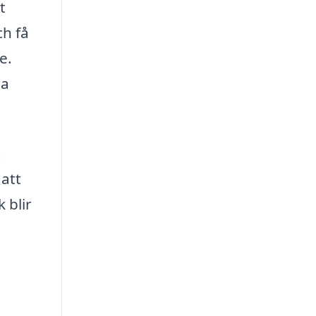
t
ch få
e.
ga
t
 att
 blir