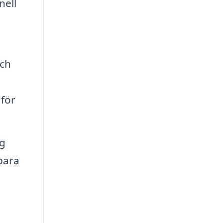
nell
och
 för
ag
bara