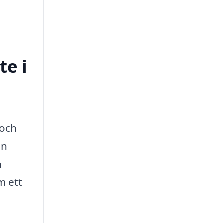
te i
 och
an
n
m ett