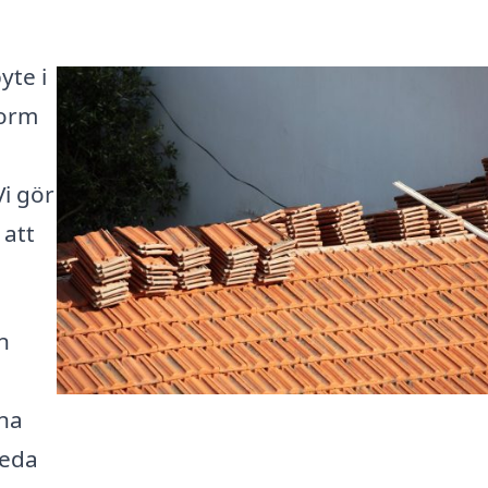
yte i
form
i gör
 att
n
ina
leda