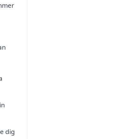
ommer
an
a
in
ge dig