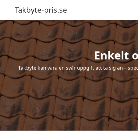
Takbyte-pris.se
Enkelt o
Takbyte kan vara en svår uppgift att ta sig an – spe