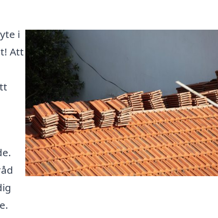
yte i
t! Att
tt
n
de.
råd
dig
e.