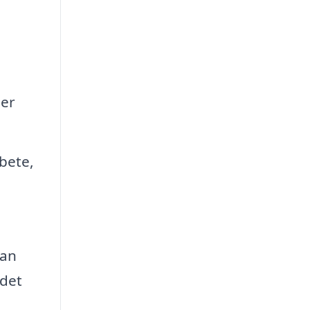
per
bete,
kan
ndet