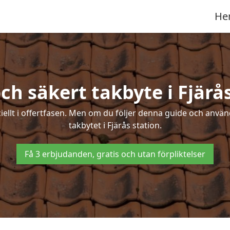
He
ch säkert takbyte i Fjärå
ciellt i offertfasen. Men om du följer denna guide och använ
takbytet i Fjärås station.
Få 3 erbjudanden, gratis och utan förpliktelser