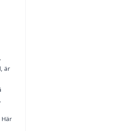
.
, är
å
.
. Här