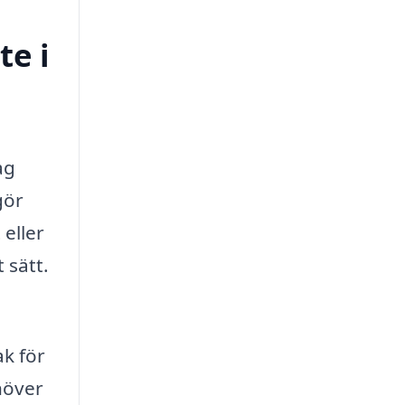
te i
ag
gör
eller
 sätt.
ak för
höver