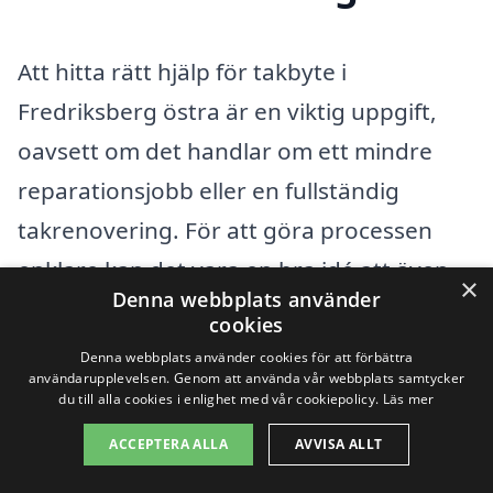
Att hitta rätt hjälp för takbyte i
Fredriksberg östra är en viktig uppgift,
oavsett om det handlar om ett mindre
reparationsjobb eller en fullständig
takrenovering. För att göra processen
enklare kan det vara en bra idé att även
×
Denna webbplats använder
titta på närliggande städer där du kan
cookies
hitta professionella takläggare med bra
Denna webbplats använder cookies för att förbättra
användarupplevelsen. Genom att använda vår webbplats samtycker
omdömen och prisvärda erbjudanden. I
du till alla cookies i enlighet med vår cookiepolicy.
Läs mer
närområdet finns flera städer att
ACCEPTERA ALLA
AVVISA ALLT
överväga.