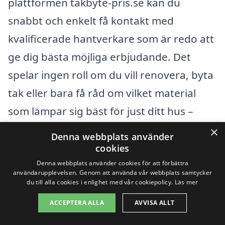
plattformen takbyte-pris.se kan du
snabbt och enkelt få kontakt med
kvalificerade hantverkare som är redo att
ge dig bästa möjliga erbjudande. Det
spelar ingen roll om du vill renovera, byta
tak eller bara få råd om vilket material
som lämpar sig bäst för just ditt hus –
hjälp finns nära till hands.
×
Denna webbplats använder
cookies
Getterön ligger i en vacker del av Sverige
Denna webbplats använder cookies för att förbättra
användarupplevelsen. Genom att använda vår webbplats samtycker
och har flera omkringliggande städer där
du till alla cookies i enlighet med vår cookiepolicy.
Läs mer
du kan hitta expertis för takbyte. Här är
ACCEPTERA ALLA
AVVISA ALLT
några av dessa städer: