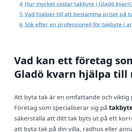
4
Hur mycket costar takbyte i Gladö kvarn
5
Vad hjälper till att bestämma priset på t
6
Sök efter en professionell för takbyte i
Vad kan ett företag som
Gladö kvarn hjälpa til
Att byta tak är en omfattande och vikti
Företag som specialiserar sig på
takbyte
säkerställa att ditt tak byts ut på ett ko
att byta tak på din villa, radhus eller an