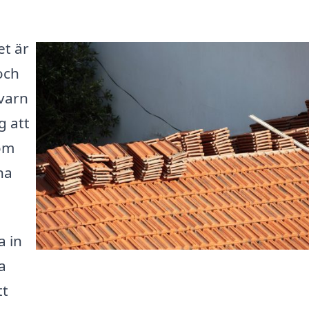
et är
 och
kvarn
g att
som
na
a in
a
tt