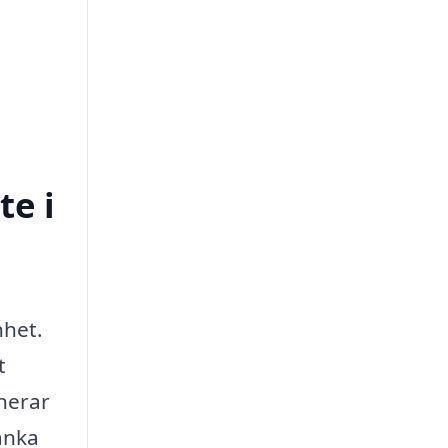
te i
nhet.
t
anerar
tänka