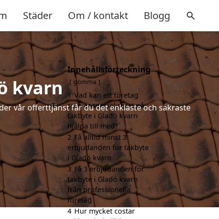
m
Städer
Om / kontakt
Blogg
Innehållsförteckning
dö kvarn
gömma
1
Vad kan ett företag
som är specialiserat på
der vår offerttjänst får du det enklaste och säkraste
takbyte i Gladö kvarn
hjälpa till med?
2
Få alltid minst 3
erbjudanden för takbyte
i Gladö kvarn
3
Få 3 erbjudanden för
takbyte i Gladö kvarn
från professionella
företag
4
Hur mycket costar