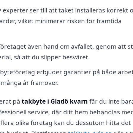
experter ser till att taket installeras korrekt 
rder, vilket minimerar risken för framtida
 företaget även hand om avfallet, genom att s
al, så att du slipper besväret.
yteföretag erbjuder garantier på både arbe
 i många år framöver.
serat på
takbyte i Gladö kvarn
får du inte bar
fessionell service, där ditt hem behandlas me
lera olika företag kan du dessutom hitta det