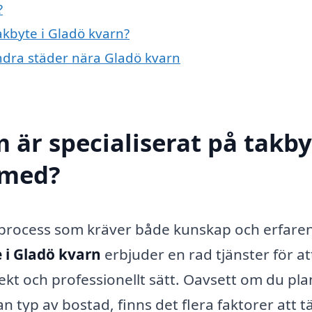
?
akbyte i Gladö kvarn?
 andra städer nära Gladö kvarn
 är specialiserat på takby
l med?
g process som kräver både kunskap och erfare
 i Gladö kvarn
erbjuder en rad tjänster för at
rrekt och professionellt sätt. Oavsett om du pl
nan typ av bostad, finns det flera faktorer att 