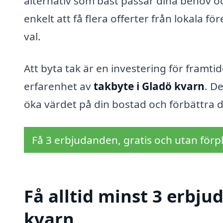
alternativ som bäst passar dina behov 
enkelt att få flera offerter från lokala f
val.
Att byta tak är en investering för framti
erfarenhet av
takbyte i Gladö kvarn
. D
öka värdet på din bostad och förbättra di
Få 3 erbjudanden, gratis och utan förpl
Få alltid minst 3 erbju
kvarn