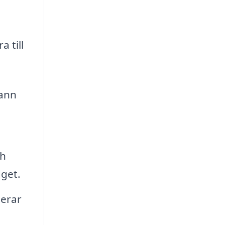
 till
rann
ch
dget.
derar