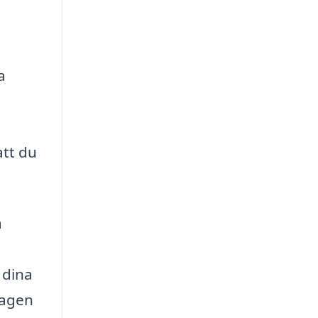
a
e
att du
a
 dina
tagen