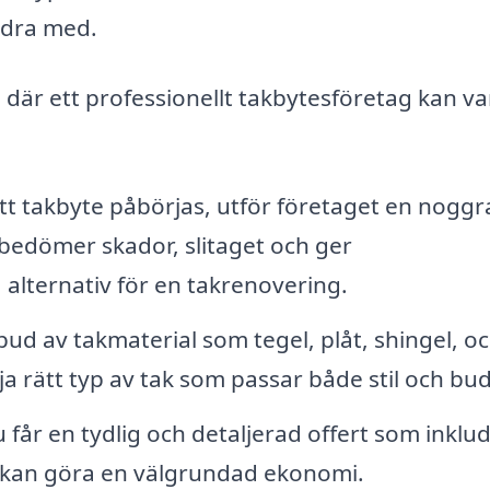
idra med.
där ett professionellt takbytesföretag kan vara
tt takbyte påbörjas, utför företaget en nogg
 bedömer skador, slitaget och ger
lternativ för en takrenovering.
ud av takmaterial som tegel, plåt, shingel, o
ja rätt typ av tak som passar både stil och bu
 får en tydlig och detaljerad offert som inklu
du kan göra en välgrundad ekonomi.