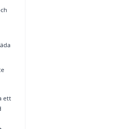
och
täda
te
a ett
d