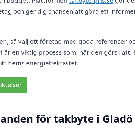
och budget. Plattformen
takbyte-pris.se
gör de
öretag och ger dig chansen att göra ett informe
den, så välj ett företag med goda referenser o
et är en viktig process som, när den görs rätt,
tt hems energieffektivitet.
iktelser
danden för takbyte i Gladö