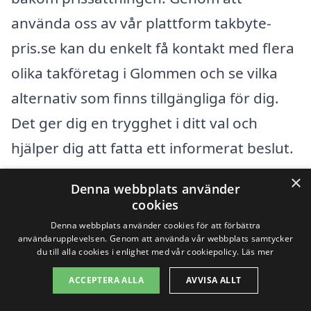
använda oss av vår plattform takbyte-
pris.se kan du enkelt få kontakt med flera
olika takföretag i Glommen och se vilka
alternativ som finns tillgängliga för dig.
Det ger dig en trygghet i ditt val och
hjälper dig att fatta ett informerat beslut.
×
Denna webbplats använder
Få 3 erbjudanden, gratis och utan
cookies
förpliktelser
Denna webbplats använder cookies för att förbättra
användarupplevelsen. Genom att använda vår webbplats samtycker
du till alla cookies i enlighet med vår cookiepolicy.
Läs mer
ACCEPTERA ALLA
AVVISA ALLT
Sök efter en