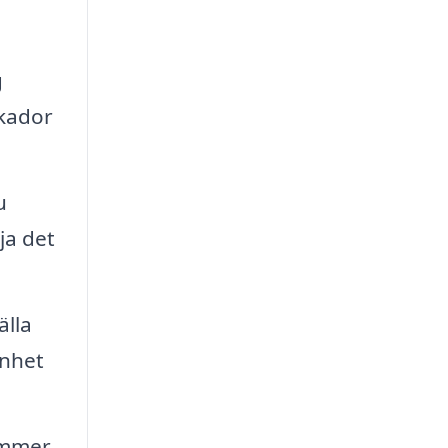
g
skador
u
lja det
älla
enhet
kommer