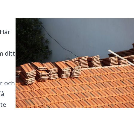
 Här
 ditt
er och
få
nte