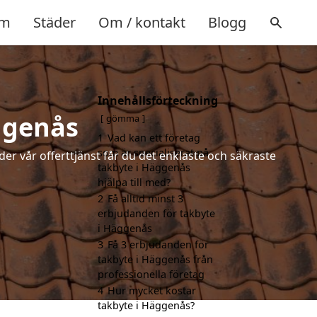
m
Städer
Om / kontakt
Blogg
Innehållsförteckning
ggenås
gömma
1
Vad kan ett företag
som är specialiserat på
der vår offerttjänst får du det enklaste och säkraste
takbyte i Häggenås
hjälpa till med?
2
Få alltid minst 3
erbjudanden för takbyte
i Häggenås
3
Få 3 erbjudanden för
takbyte i Häggenås från
professionella företag
4
Hur mycket kostar
takbyte i Häggenås?