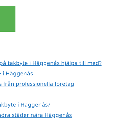
 på takbyte i Häggenås hjälpa till med?
te i Häggenås
 från professionella företag
takbyte i Häggenås?
 andra städer nära Häggenås