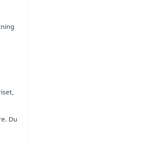
tning
iset,
re. Du