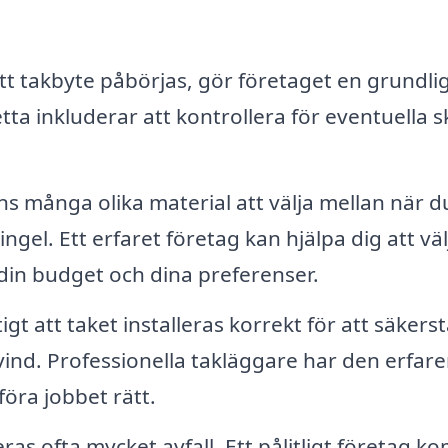
t takbyte påbörjas, gör företaget en grundli
ta inkluderar att kontrollera för eventuella 
ns många olika material att välja mellan när d
hingel. Ett erfaret företag kan hjälpa dig att vä
din budget och dina preferenser.
igt att taket installeras korrekt för att säkerst
ind. Professionella takläggare har den erfar
öra jobbet rätt.
as ofta mycket avfall. Ett pålitligt företag 