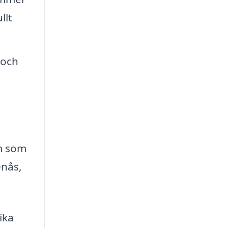
llt
 och
em som
enås,
ika