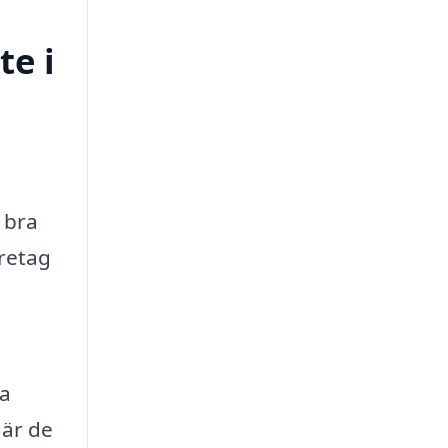
te i
 bra
öretag
ka
där de