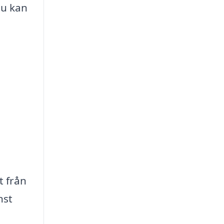
du kan
t från
nst