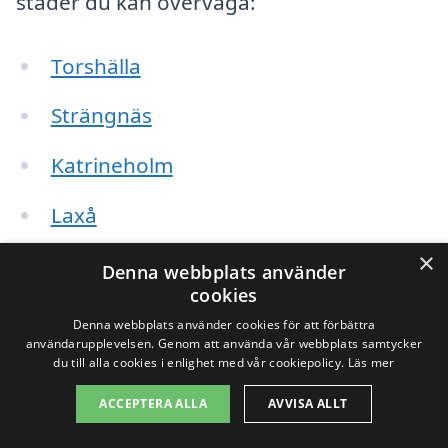
städer du kan överväga:
Torshälla
Strängnäs
Katrineholm
Laxå
×
Munktellstaden
Denna webbplats använder
cookies
Nyköping
Denna webbplats använder cookies för att förbättra
användarupplevelsen. Genom att använda vår webbplats samtycker
Flen
du till alla cookies i enlighet med vår cookiepolicy.
Läs mer
ACCEPTERA ALLA
AVVISA ALLT
Tumbo