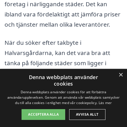
företag i närliggande städer. Det kan
ibland vara fördelaktigt att jämföra priser
och tjänster mellan olika leverantörer.
När du söker efter takbyte i
Halvarsgårdarna, kan det vara bra att
tänka på följande städer som ligger i
närheten:
×
Denna webbplats använder
cookies
Borlänge
Denna webbplats använder cookies för att förbättra
användarupplevelsen. Genom att använda vår webbplats samtycker
du till alla cookies i enlighet med vår cookiepolicy.
Läs mer
Falun
ACCEPTERA ALLA
AVVISA ALLT
Säter