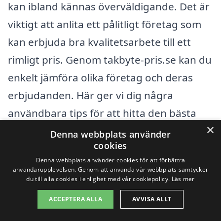
kan ibland kännas överväldigande. Det är
viktigt att anlita ett pålitligt företag som
kan erbjuda bra kvalitetsarbete till ett
rimligt pris. Genom takbyte-pris.se kan du
enkelt jämföra olika företag och deras
erbjudanden. Här ger vi dig några
användbara tips för att hitta den bästa
×
tjänsten för takbyte.
Denna webbplats använder
cookies
Om du vill utforska alternativ till takbyte i
Denna webbplats använder cookies för att förbättra
användarupplevelsen. Genom att använda vår webbplats samtycker
Haparanda, kan det vara en bra idé att
du till alla cookies i enlighet med vår cookiepolicy.
Läs mer
titta på omkringliggande städer. Här är
ACCEPTERA ALLA
AVVISA ALLT
några exempel på städer där du också