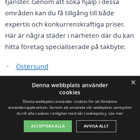
tjänster. Genom att söka hjälp i dessa
områden kan du få tillgång till både
expertis och konkurrenskraftiga priser.
Här är några städer i närheten där du kan
hitta företag specialiserade på takbyte:
Östersund
×
Kullstaberg
Denna webbplats använder
cookies
Frösön
Denna webbplats använder cookies för att förbättra
användarupplevelsen. Genom att använda vår webbplats samtycker
Bräcke
du till alla cookies i enlighet med vår cookiepolicy.
Läs mer
ACCEPTERA ALLA
AVVISA ALLT
Krokom