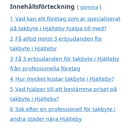
Innehållsförteckning
gömma
1
Vad kan ett företag som är specialiserat
på takbyte i Hjälteby hjälpa till med?
2
Få alltid minst 3 erbjudanden för
takbyte i Hjälteby
3
Få 3 erbjudanden för takbyte i Hjälteby
från professionella företag
4
Hur mycket kostar takbyte i Hjälteby?
5
Vad hjälper till att bestämma priset på
takbyte i Hjälteby?
6
Sök efter en professionell för takbyte i
andra städer nära Hjälteby