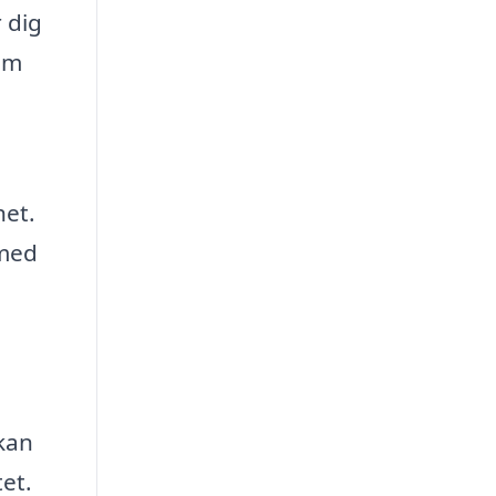
 dig
om
het.
rmed
 kan
et.