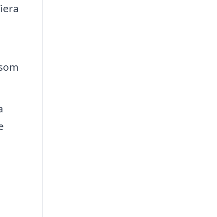
iera
 som
a
e