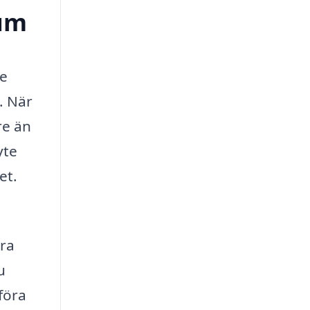
tum
te
. När
re än
yte
et.
era
u
föra