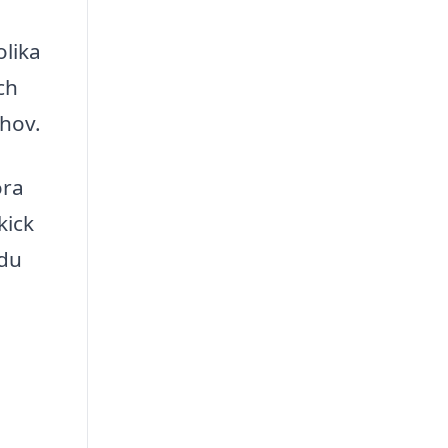
olika
ch
ehov.
öra
kick
 du