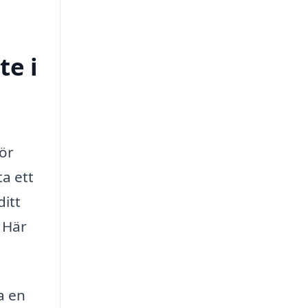
te i
för
ta ett
ditt
. Här
a en