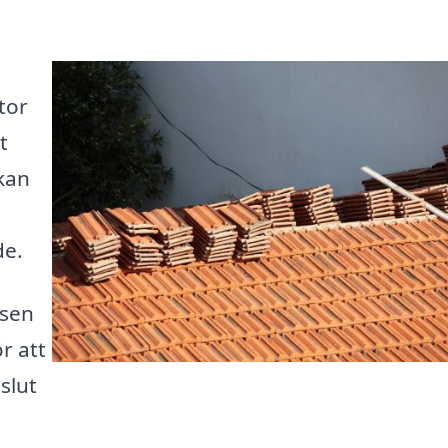
stor
t
kan
de.
ssen
r att
 slut