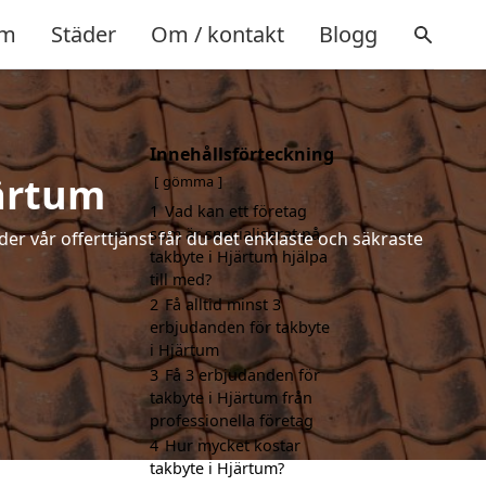
m
Städer
Om / kontakt
Blogg
Innehållsförteckning
järtum
gömma
1
Vad kan ett företag
som är specialiserat på
der vår offerttjänst får du det enklaste och säkraste
takbyte i Hjärtum hjälpa
till med?
2
Få alltid minst 3
erbjudanden för takbyte
i Hjärtum
3
Få 3 erbjudanden för
takbyte i Hjärtum från
professionella företag
4
Hur mycket kostar
takbyte i Hjärtum?