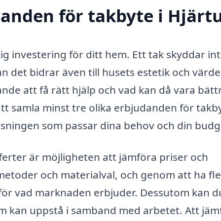
udanden för takbyte i Hjär
tig investering för ditt hem. Ett tak skyddar in
 det bidrar även till husets estetik och värde
ande att få rätt hjälp och vad kan då vara bätt
t samla minst tre olika erbjudanden för takb
 lösningen som passar dina behov och din budg
ferter är möjligheten att jämföra priser och
 metoder och materialval, och genom att ha fl
se för vad marknaden erbjuder. Dessutom kan d
m kan uppstå i samband med arbetet. Att jäm