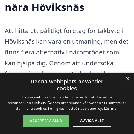
nära Höviksnäs
Att hitta ett pålitligt företag för takbyte i
Höviksnäs kan vara en utmaning, men det
finns flera alternativ i närområdet som
kan hjälpa dig. Genom att undersöka
företag i närliggande städer kan du
×
Denna webbplats använder
jämföra priser och tjänster för att hitta
cookies
den bästa lösningen för ditt takbyte. Här
Denna webbplats använder cookies för att förbättra
användarupplevelsen. Genom att använda vår webbplats samtycker
är några städer i närheten av Höviksnäs
du till alla cookies i enlighet med vår cookiepolicy.
Läs mer
där du kan söka hjälp:
ACCEPTERA ALLA
AVVISA ALLT