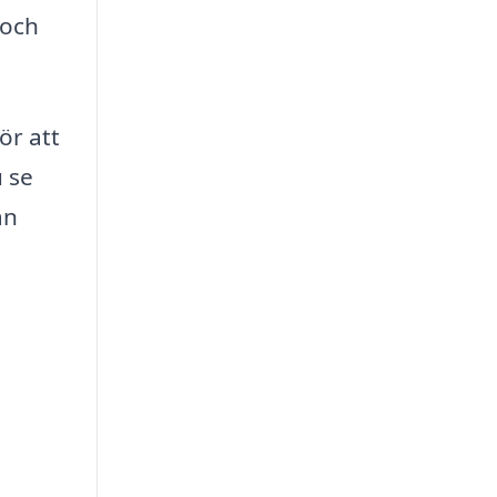
 och
ör att
u se
an