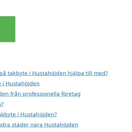
 på takbyte i Hustahöjden hjälpa till med?
e i Hustahöjden
den från professionella företag
n?
takbyte i Hustahöjden?
 andra städer nära Hustahöjden