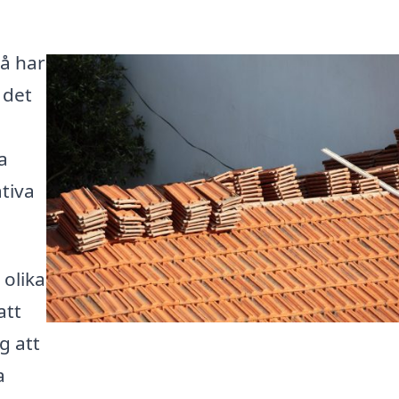
Då har
 det
a
tiva
 olika
att
g att
a