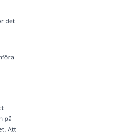
ör det
mföra
tt
an på
t. Att