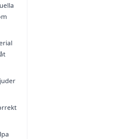
uella
som
rial
åt
juder
orrekt
lpa