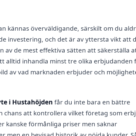
n kännas överväldigande, särskilt om du aldr
e investering, och det är av yttersta vikt att 
En av de mest effektiva sätten att säkerställa a
att alltid inhandla minst tre olika erbjudanden 
 bild av vad marknaden erbjuder och möjlighet
te i Hustahöjden
får du inte bara en bättre
 chans att kontrollera vilket företag som erb
der kanske förmånliga priser men saknar
r men en bevisad historik av nöjda kunder. Så