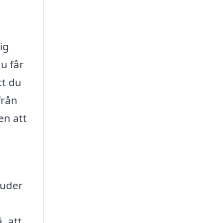
ig
du får
tt du
från
en att
juder
, att