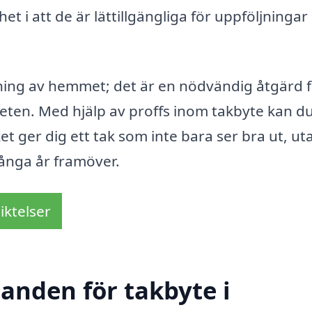
et i att de är lättillgängliga för uppföljningar
ing av hemmet; det är en nödvändig åtgärd f
teten. Med hjälp av proffs inom takbyte kan d
ilket ger dig ett tak som inte bara ser bra ut, ut
ånga år framöver.
iktelser
danden för takbyte i