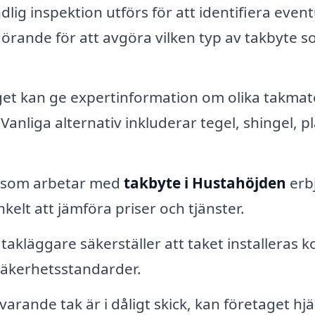
lig inspektion utförs för att identifiera event
vgörande för att avgöra vilken typ av takbyte 
et kan ge expertinformation om olika takmate
anliga alternativ inkluderar tegel, shingel, pl
 som arbetar med
takbyte i Hustahöjden
erb
nkelt att jämföra priser och tjänster.
takläggare säkerställer att taket installeras k
 säkerhetsstandarder.
arande tak är i dåligt skick, kan företaget hjä