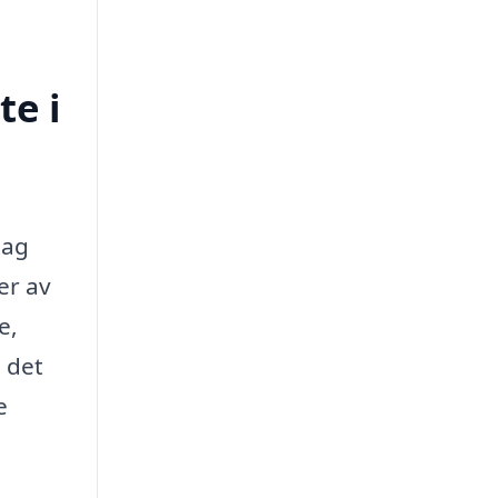
te i
tag
er av
e,
s det
e