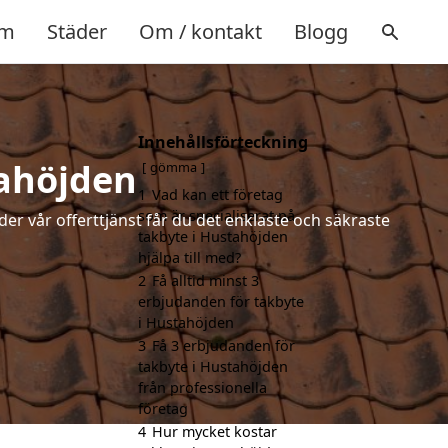
m
Städer
Om / kontakt
Blogg
Innehållsförteckning
tahöjden
gömma
1
Vad kan ett företag
som är specialiserat på
der vår offerttjänst får du det enklaste och säkraste
takbyte i Hustahöjden
hjälpa till med?
2
Få alltid minst 3
erbjudanden för takbyte
i Hustahöjden
3
Få 3 erbjudanden för
takbyte i Hustahöjden
från professionella
företag
4
Hur mycket kostar