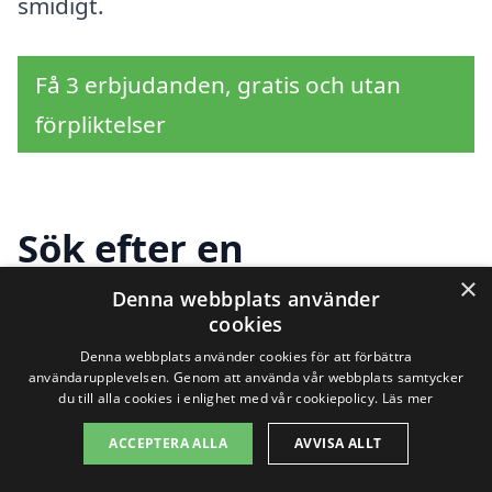
smidigt.
Få 3 erbjudanden, gratis och utan
förpliktelser
Sök efter en
×
professionell för
Denna webbplats använder
cookies
takbyte i andra städer
Denna webbplats använder cookies för att förbättra
användarupplevelsen. Genom att använda vår webbplats samtycker
nära Kjulaås
du till alla cookies i enlighet med vår cookiepolicy.
Läs mer
ACCEPTERA ALLA
AVVISA ALLT
Behöver du hjälp med takbyte i Kjulaås?