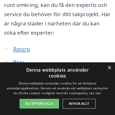
runt omkring, kan du få den expertis och
service du behöver för ditt takprojekt. Här
är några städer i närheten där du kan
söka efter experter:
Åstorp
Bjuv
×
Denna webbplats använder
Perstorp
cookies
Denna webbplats använder cookies för att förbättra
Röstånga
användarupplevelsen. Genom att använda vår webbplats samtycker
du till alla cookies i enlighet med vår cookiepolicy.
Läs mer
Tågarp
ACCEPTERA ALLA
AVVISA ALLT
Höganäs