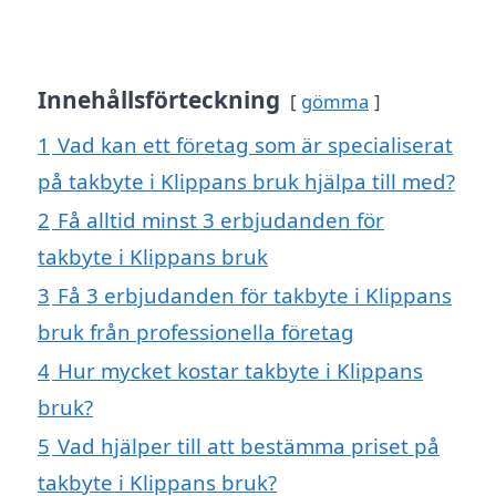
Innehållsförteckning
gömma
1
Vad kan ett företag som är specialiserat
på takbyte i Klippans bruk hjälpa till med?
2
Få alltid minst 3 erbjudanden för
takbyte i Klippans bruk
3
Få 3 erbjudanden för takbyte i Klippans
bruk från professionella företag
4
Hur mycket kostar takbyte i Klippans
bruk?
5
Vad hjälper till att bestämma priset på
takbyte i Klippans bruk?