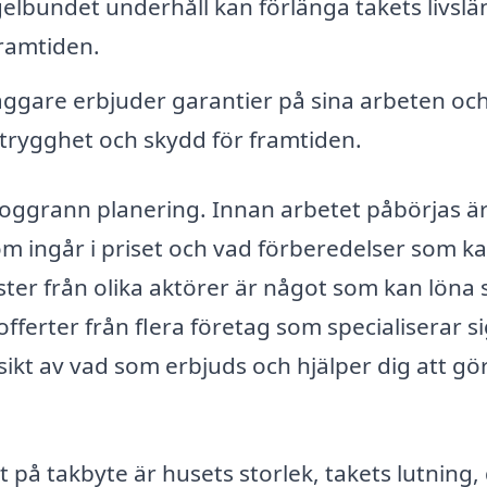
gelbundet underhåll kan förlänga takets livsl
framtiden.
ggare erbjuder garantier på sina arbeten oc
trygghet och skydd för framtiden.
oggrann planering. Innan arbetet påbörjas är
 som ingår i priset och vad förberedelser som k
ter från olika aktörer är något som kan löna s
fferter från flera företag som specialiserar s
rsikt av vad som erbjuds och hjälper dig att gö
 på takbyte är husets storlek, takets lutning,