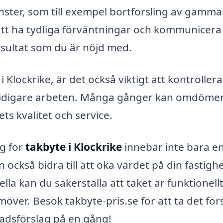
änster, som till exempel bortforsling av gamma
att ha tydliga förväntningar och kommunicera
sultat som du är nöjd med.
 i Klockrike, är det också viktigt att kontroller
n tidigare arbeten. Många gånger kan omdöme
ts kvalitet och service.
ag för
takbyte i Klockrike
innebär inte bara e
också bidra till att öka värdet på din fastighe
la kan du säkerställa att taket är funktionellt
över. Besök takbyte-pris.se för att ta det för
nadsförslag på en gång!