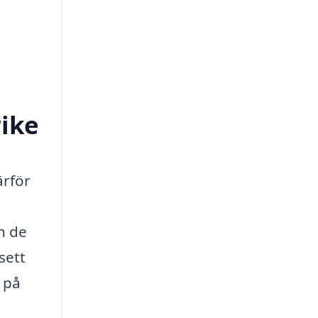
rike
ärför
h de
sett
t på