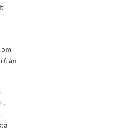
lt
a om
n från
n
t.
,
sta