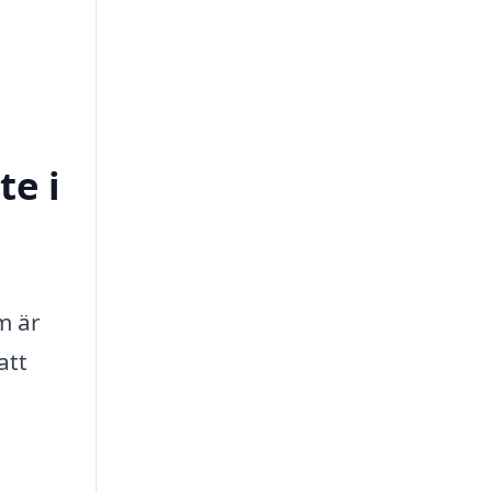
te i
m är
att