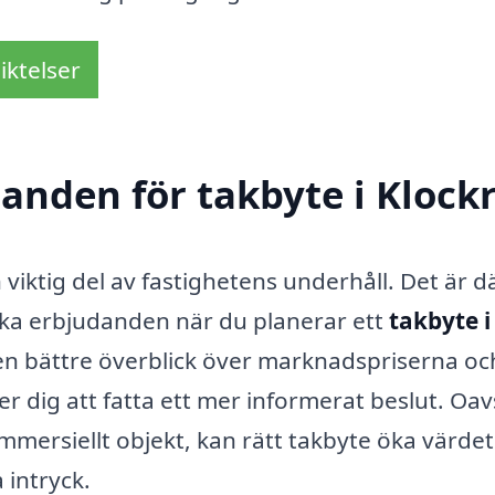
iktelser
danden för takbyte i Klock
 viktig del av fastighetens underhåll. Det är d
olika erbjudanden när du planerar ett
takbyte i
 en bättre överblick över marknadspriserna oc
lper dig att fatta ett mer informerat beslut. Oav
ommersiellt objekt, kan rätt takbyte öka värde
 intryck.