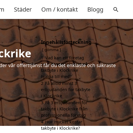
m
Städer
Om / kontakt
Blogg
Innehållsförteckning
ckrike
gömma
1
Vad kan ett företag
som är specialiserat på
der vår offerttjänst får du det enklaste och säkraste
takbyte i Klockrike
hjälpa till med?
2
Få alltid minst 3
erbjudanden för takbyte
i Klockrike
3
Få 3 erbjudanden för
takbyte i Klockrike från
professionella företag
4
Hur mycket kostar
takbyte i Klockrike?