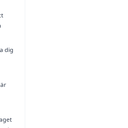
tt
a
a dig
 är
taget