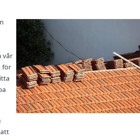
en
 vår
 för
itta
pa
a
att