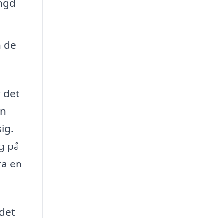
ängd
h de
 det
an
ig.
ig på
ra en
 det