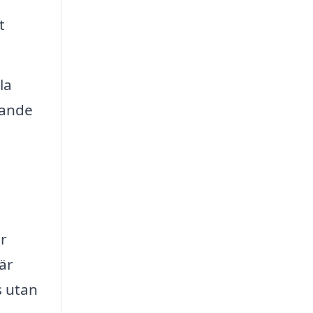
t
la
lande
ar
är
s utan