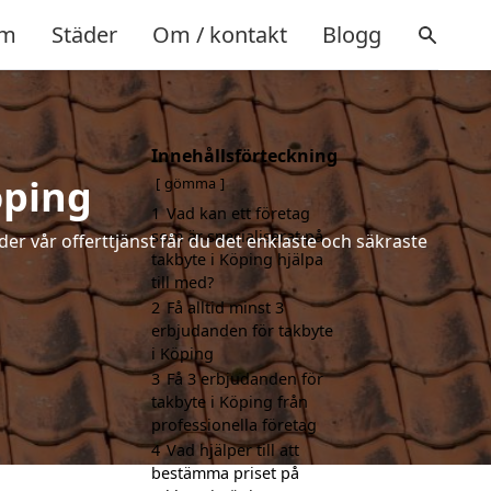
m
Städer
Om / kontakt
Blogg
Innehållsförteckning
öping
gömma
1
Vad kan ett företag
som är specialiserat på
der vår offerttjänst får du det enklaste och säkraste
takbyte i Köping hjälpa
till med?
2
Få alltid minst 3
erbjudanden för takbyte
i Köping
3
Få 3 erbjudanden för
takbyte i Köping från
professionella företag
4
Vad hjälper till att
bestämma priset på