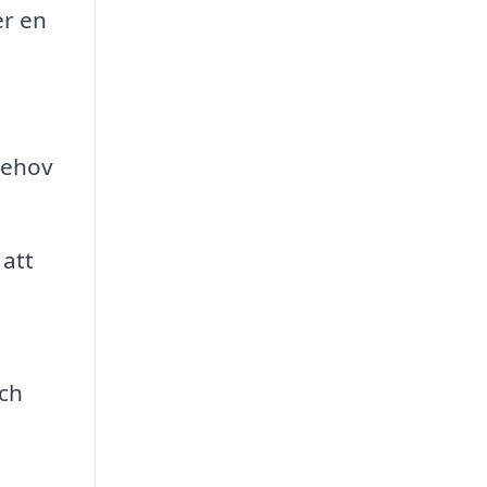
er en
behov
att
och