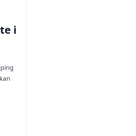
te i
öping
 kan