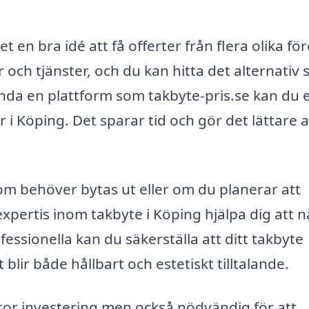
t en bra idé att få offerter från flera olika fö
r och tjänster, och du kan hitta det alternativ
da en plattform som takbyte-pris.se kan du 
r i Köping. Det sparar tid och gör det lättare a
om behöver bytas ut eller om du planerar att
xpertis inom takbyte i Köping hjälpa dig att n
sionella kan du säkerställa att ditt takbyte
 blir både hållbart och estetiskt tilltalande.
tor investering men också nödvändig för att