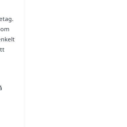
retag.
 som
enkelt
tt
å