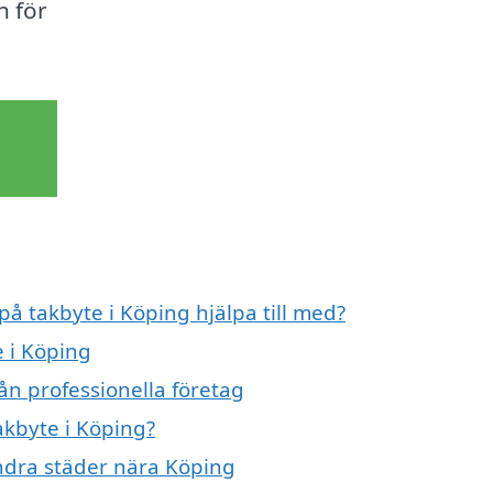
n för
på takbyte i Köping hjälpa till med?
e i Köping
ån professionella företag
akbyte i Köping?
 andra städer nära Köping