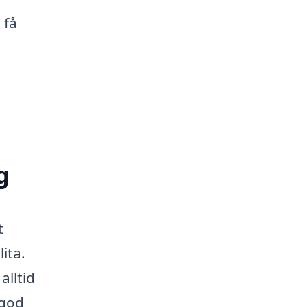
 få
g
t
ita.
alltid
 god