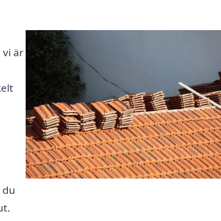
vi är
elt
n du
ut.