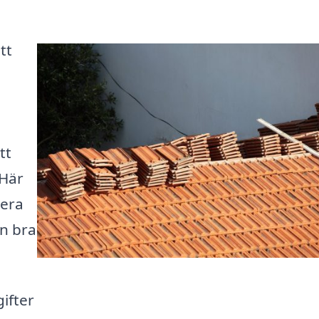
tt
tt
 Här
gera
en bra
gifter