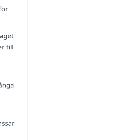
för
taget
 till
många
assar