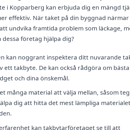
yte i Kopparberg kan erbjuda dig en mängd tj
r effektiv. När taket på din byggnad närmar 
 för att undvika framtida problem som läckage, 
dessa företag hjälpa dig?
n kan noggrant inspektera ditt nuvarande ta
ett takbyte. De kan också rådgöra om bästa
udget och dina önskemål.
et många material att välja mellan, såsom teg
älpa dig att hitta det mest lämpliga materialet
nden.
rfarenhet kan takbytarföretaget se till att