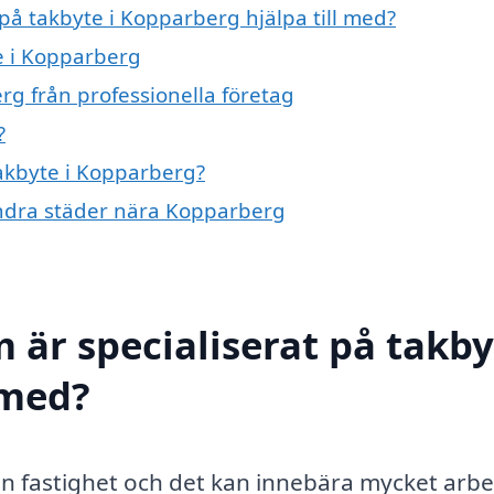
 på takbyte i Kopparberg hjälpa till med?
te i Kopparberg
rg från professionella företag
?
takbyte i Kopparberg?
 andra städer nära Kopparberg
 är specialiserat på takby
 med?
 din fastighet och det kan innebära mycket arbe