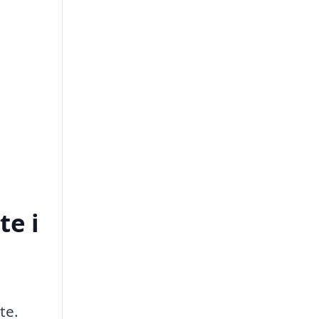
te i
te.