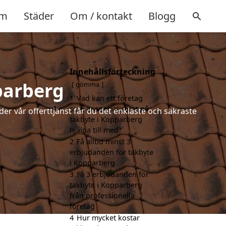
m
Städer
Om / kontakt
Blogg
Innehållsförteckning
parberg
gömma
1
Vad kan ett företag
som är specialiserat på
der vår offerttjänst får du det enklaste och säkraste
takbyte i Kopparberg
hjälpa till med?
2
Få alltid minst 3
erbjudanden för takbyte
i Kopparberg
3
Få 3 erbjudanden för
takbyte i Kopparberg
från professionella
företag
4
Hur mycket kostar