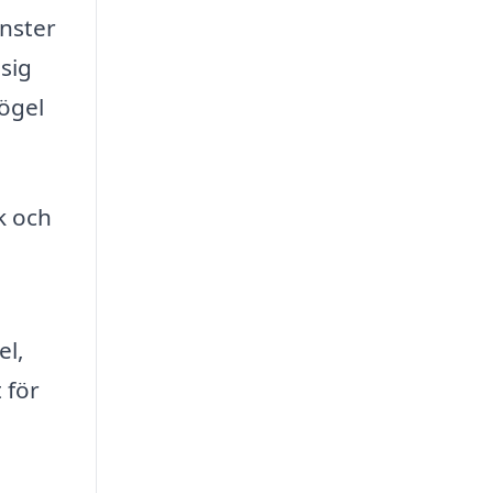
änster
sig
mögel
k och
el,
 för