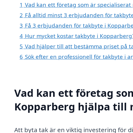
1
Vad kan ett företag som är specialiserat
2
Få alltid minst 3 erbjudanden för takby
3
Få 3 erbjudanden för takbyte i Kopparbe
4
Hur mycket kostar takbyte i Kopparberg
5
Vad hjälper till att bestämma priset på 
6
Sök efter en professionell för takbyte i
Vad kan ett företag som
Kopparberg hjälpa till
Att byta tak är en viktig investering för