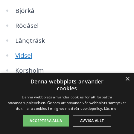
Björkå
Rödåsel
Långträsk
Vidsel
Korsholm
×
Denna webbplats använder
Nyborg
cookies
Denna webbplats använder cookies för att förbättra
Mörligt
användarupplevelsen. Genom att använda vår webbplats samtycker
du till alla cookies i enlighet med vår cookiepolicy.
Läs mer
Hjulsjö
ACCEPTERA ALLA
AVVISA ALLT
Svarsjö