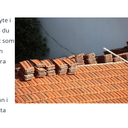
yte i
n du
et som
en
öra
n i
eta