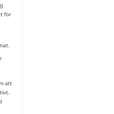
ag
t för
,
mat.
e
m att
ivt.
d