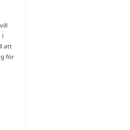
ill
 i
l att
ag för