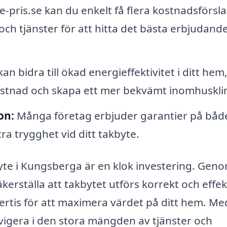
pris.se kan du enkelt få flera kostnadsförsl
och tjänster för att hitta det bästa erbjudande
an bidra till ökad energieffektivitet i ditt hem
ostnad och skapa ett mer bekvämt inomhuskli
on:
Många företag erbjuder garantier på båd
tra trygghet vid ditt takbyte.
kbyte i Kungsberga är en klok investering. Geno
kerställa att takbytet utförs korrekt och effekt
rtis för att maximera värdet på ditt hem. Me
avigera i den stora mängden av tjänster och