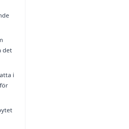
ande
m
a det
atta i
för
bytet