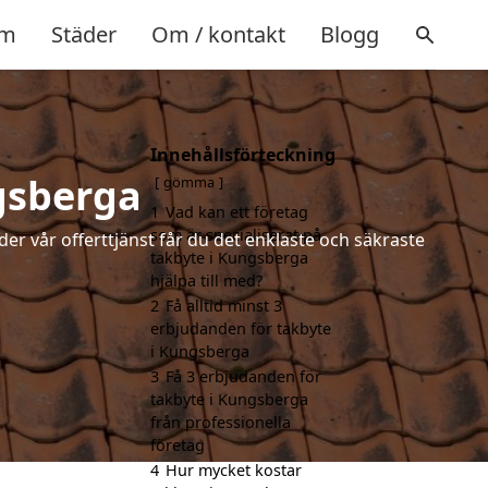
m
Städer
Om / kontakt
Blogg
Innehållsförteckning
gsberga
gömma
1
Vad kan ett företag
som är specialiserat på
der vår offerttjänst får du det enklaste och säkraste
takbyte i Kungsberga
hjälpa till med?
2
Få alltid minst 3
erbjudanden för takbyte
i Kungsberga
3
Få 3 erbjudanden för
takbyte i Kungsberga
från professionella
företag
4
Hur mycket kostar