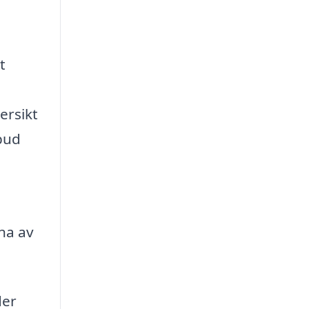
t
ersikt
nbud
na av
der