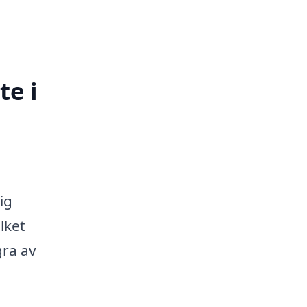
te i
ig
lket
gra av