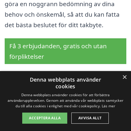
göra en noggrann bedömning av dina
behov och önskemål, så att du kan fatta
det bästa beslutet för ditt takbyte.
Få 3 erbjudanden, gratis och utan
förpliktelser
×
Denna webbplats använder
Sök efter en
cookies
Denna webbplats använder cookies för att förbättra
professionell för
användarupplevelsen. Genom att använda vår webbplats samtycker
du till alla cookies i enlighet med vår cookiepolicy.
Läs mer
takbyte i andra städer
ACCEPTERA ALLA
AVVISA ALLT
nära Kvegerö