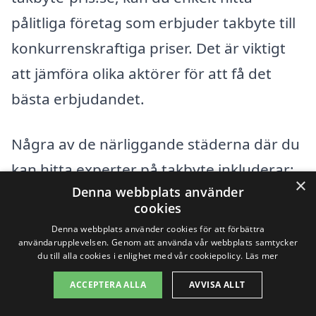
pålitliga företag som erbjuder takbyte till
konkurrenskraftiga priser. Det är viktigt
att jämföra olika aktörer för att få det
bästa erbjudandet.
Några av de närliggande städerna där du
kan hitta experter på takbyte inkluderar:
×
Denna webbplats använder
cookies
Kungälv
Denna webbplats använder cookies för att förbättra
användarupplevelsen. Genom att använda vår webbplats samtycker
Nölunda
du till alla cookies i enlighet med vår cookiepolicy.
Läs mer
Stenungsund
ACCEPTERA ALLA
AVVISA ALLT