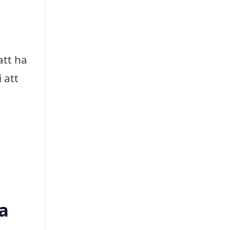
att ha
 att
a