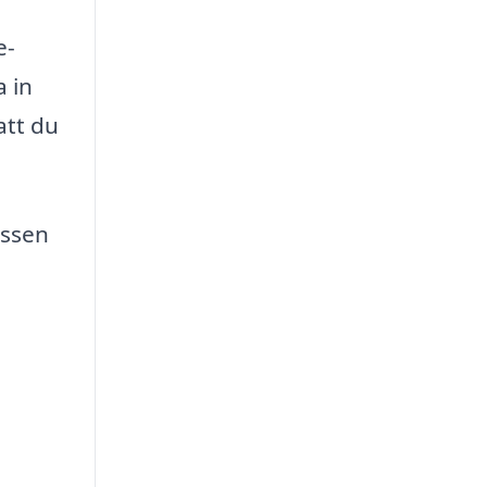
e-
a in
att du
essen