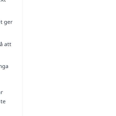
t ger
å att
änga
år
nte