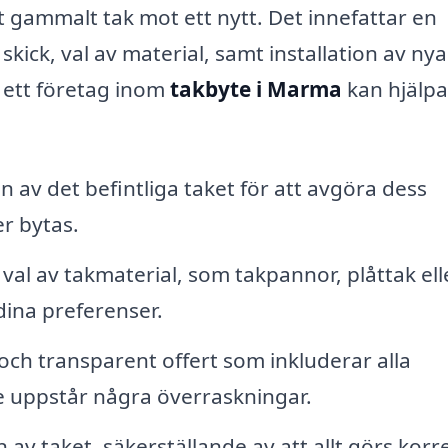
t gammalt tak mot ett nytt. Det innefattar en
kick, val av material, samt installation av nya
 ett företag inom
takbyte i Marma
kan hjälpa
 av det befintliga taket för att avgöra dess
r bytas.
al av takmaterial, som takpannor, plåttak ell
dina preferenser.
 och transparent offert som inkluderar alla
te uppstår några överraskningar.
n av taket, säkerställande av att allt görs korr