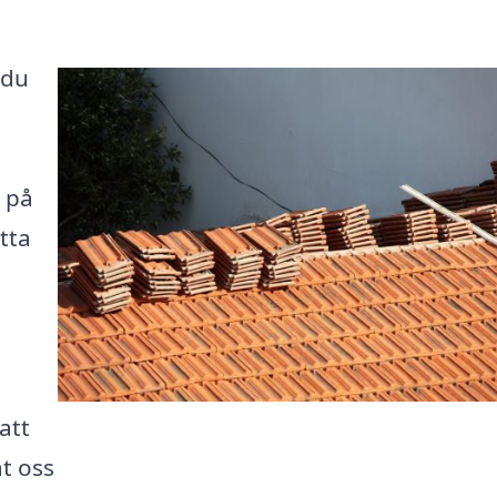
 du
r på
itta
att
åt oss