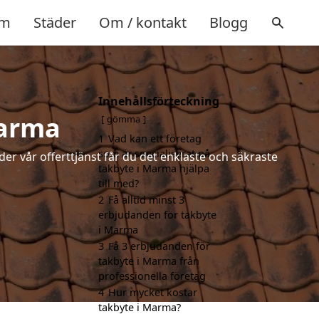
m
Städer
Om / kontakt
Blogg
Innehållsförteckning
Marma
gömma
1
Vad kan ett företag
som är specialiserat på
der vår offerttjänst får du det enklaste och säkraste
takbyte i Marma hjälpa
till med?
2
Få alltid minst 3
erbjudanden för takbyte
i Marma
3
Få 3 erbjudanden för
takbyte i Marma från
professionella företag
4
Hur mycket kostar
takbyte i Marma?