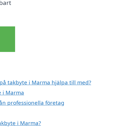
lbart
 på takbyte i Marma hjälpa till med?
te i Marma
ån professionella företag
takbyte i Marma?