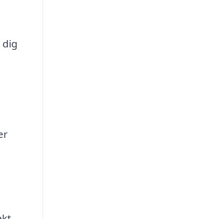
 dig
er
ekt