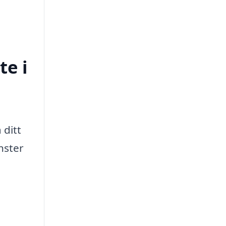
te i
 ditt
nster