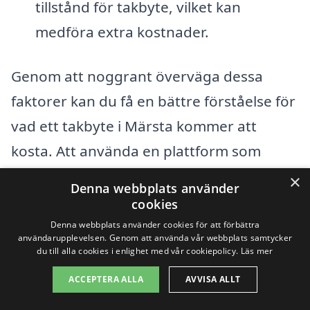
tillstånd för takbyte, vilket kan
medföra extra kostnader.
Genom att noggrant överväga dessa
faktorer kan du få en bättre förståelse för
vad ett takbyte i Märsta kommer att
kosta. Att använda en plattform som
takbyte-pris.se kan förenkla processen
×
Denna webbplats använder
ytterligare, eftersom du här kan få
cookies
erbjudanden från lokala företag och
Denna webbplats använder cookies för att förbättra
användarupplevelsen. Genom att använda vår webbplats samtycker
snabbt jämföra deras priser och tjänster.
du till alla cookies i enlighet med vår cookiepolicy.
Läs mer
Detta gör det enklare att hitta det bästa
ACCEPTERA ALLA
AVVISA ALLT
alternativet för ditt takbyte, samtidigt