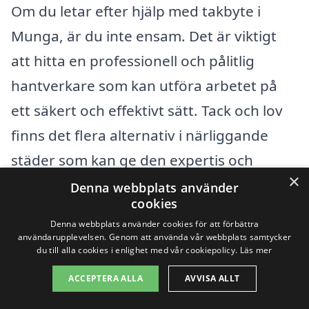
Om du letar efter hjälp med takbyte i
Munga, är du inte ensam. Det är viktigt
att hitta en professionell och pålitlig
hantverkare som kan utföra arbetet på
ett säkert och effektivt sätt. Tack och lov
finns det flera alternativ i närliggande
städer som kan ge den expertis och
×
service du behöver. Genom att söka efter
Denna webbplats använder
cookies
takbyte i Munga kan du dock också
Denna webbplats använder cookies för att förbättra
överväga företag i följande städer:
användarupplevelsen. Genom att använda vår webbplats samtycker
du till alla cookies i enlighet med vår cookiepolicy.
Läs mer
Västerås
ACCEPTERA ALLA
AVVISA ALLT