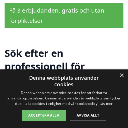
Få 3 erbjudanden, gratis och utan
förpliktelser
Sök efter en
professionell för
×
takbyte i andra städer
Denna webbplats använder
cookies
nära Norrhult-
Denna webbplats använder cookies för att förbättra
användarupplevelsen. Genom att använda vår webbplats samtycker
Klavreström
du till alla cookies i enlighet med vår cookiepolicy.
Läs mer
ACCEPTERA ALLA
AVVISA ALLT
Letar du efter hjälp med
takbyte i