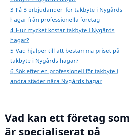
3
Få 3 erbjudanden för takbyte i Nygårds
hagar från professionella företag
4
Hur mycket kostar takbyte i Nygårds
hagar?
5
Vad hjälper till att bestämma priset på
takbyte i Nygårds hagar?
6
Sök efter en professionell för takbyte i
andra städer nära Nygårds hagar
Vad kan ett företag som
är specialiserat på