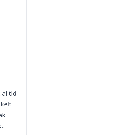
alltid
kelt
ak
kt