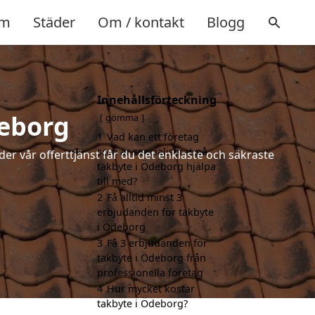
m
Städer
Om / kontakt
Blogg
Innehållsförteckning
deborg
gömma
1
Vad kan ett företag
som är specialiserat på
der vår offerttjänst får du det enklaste och säkraste
takbyte i Ödeborg hjälpa
till med?
2
Få alltid minst 3
erbjudanden för takbyte
i Ödeborg
3
Få 3 erbjudanden för
takbyte i Ödeborg från
professionella företag
4
Hur mycket kostar
takbyte i Ödeborg?