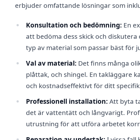
erbjuder omfattande lösningar som inkl
Konsultation och bedömning:
En ex
att bedöma dess skick och diskutera di
typ av material som passar bäst för j
Val av material:
Det finns många olika
plåttak, och shingel. En takläggare k
och kostnadseffektivt för ditt specifik
Professionell installation:
Att byta t
det är vattentätt och långvarigt. Pro
utrustning för att utföra arbetet korr
Reparation av undertak:
I vissa fal