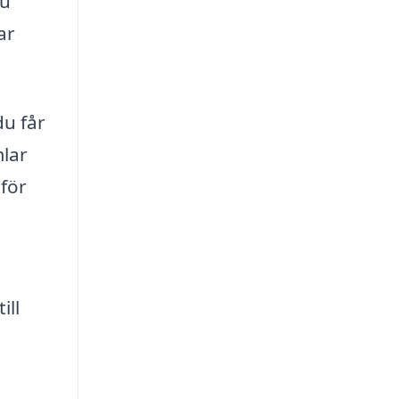
du
ar
du får
mlar
 för
ill