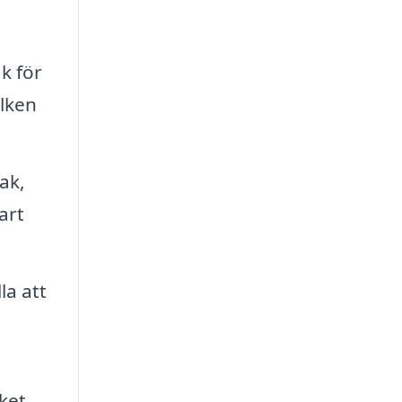
k för
ilken
ak,
art
la att
ket