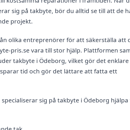
ill kostsamma reparationer i framtiden. När 
rar sig på takbyte, bör du alltid se till att de h
nde projekt.
från olika entreprenörer för att säkerställa att 
te-pris.se vara till stor hjälp. Plattformen sa
der takbyte i Ödeborg, vilket gör det enklare
sparar tid och gör det lättare att fatta ett
pecialiserar sig på takbyte i Ödeborg hjälpa t
ande tak