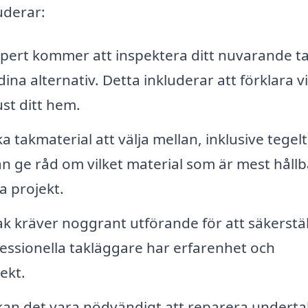
uderar:
pert kommer att inspektera ditt nuvarande ta
na alternativ. Detta inkluderar att förklara v
ust ditt hem.
 takmaterial att välja mellan, inklusive tegelt
an ge råd om vilket material som är mest hållb
a projekt.
ak kräver noggrant utförande för att säkerstäl
fessionella takläggare har erfarenhet och
ekt.
l kan det vara nödvändigt att reparera underta