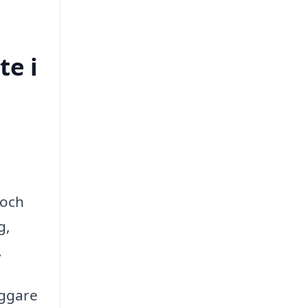
te i
 och
g,
.
äggare