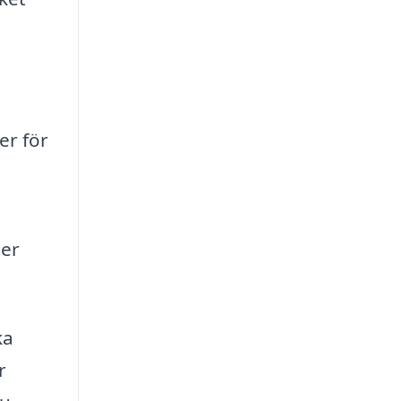
er för
ler
ka
r