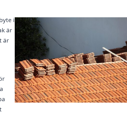
byte i
ak är
t är
ör
la
pa
t