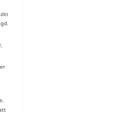
 din
ngd.
,
ger
.
ch
att