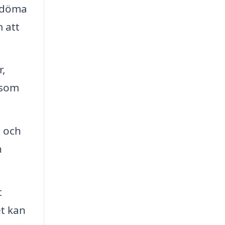
bedöma
 att
r,
 som
g och
h
t
et kan