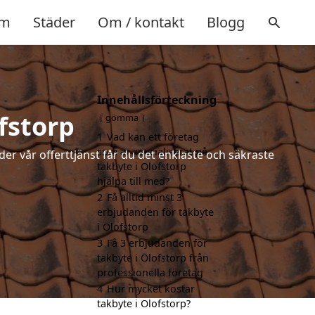
m
Städer
Om / kontakt
Blogg
Innehållsförteckning
fstorp
gömma
1
Vad kan ett företag
som är specialiserat på
der vår offerttjänst får du det enklaste och säkraste
takbyte i Olofstorp
hjälpa till med?
2
Få alltid minst 3
erbjudanden för takbyte
i Olofstorp
3
Få 3 erbjudanden för
takbyte i Olofstorp från
professionella företag
4
Hur mycket kostar
takbyte i Olofstorp?