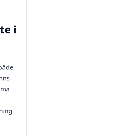
te i
 både
inns
amma
tning