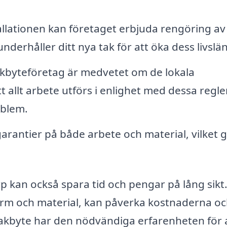
allationen kan företaget erbjuda rengöring av
nderhåller ditt nya tak för att öka dess livslä
takbyteföretag är medvetet om de lokala
allt arbete utförs i enlighet med dessa regler
oblem.
rantier på både arbete och material, vilket 
orp kan också spara tid och pengar på lång sikt
orm och material, kan påverka kostnaderna o
 takbyte har den nödvändiga erfarenheten för 