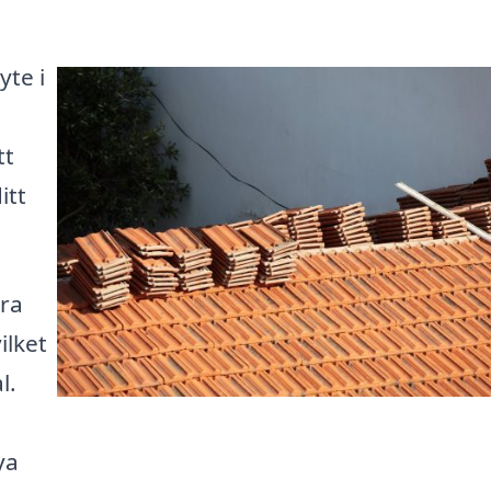
yte i
tt
itt
era
ilket
l.
h
ya