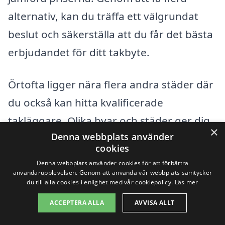
alternativ, kan du träffa ett välgrundat
beslut och säkerställa att du får det bästa
erbjudandet för ditt takbyte.
Örtofta ligger nära flera andra städer där
du också kan hitta kvalificerade
takläggare. Olika byar och städer ger dig
×
Denna webbplats använder
fler alternativ och möjligheter att hitta
cookies
rätt firma för ditt projekt. Här är några av
Denna webbplats använder cookies för att förbättra
de omkringliggande städerna där du kan
användarupplevelsen. Genom att använda vår webbplats samtycker
du till alla cookies i enlighet med vår cookiepolicy.
Läs mer
söka efter takbyte:
ACCEPTERA ALLA
AVVISA ALLT
Eslöv